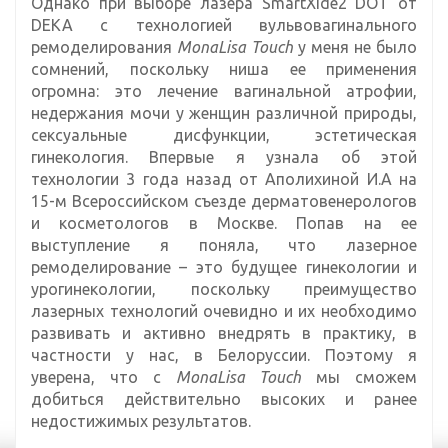
Однако при выборе лазера SmartXide2 DOT от
DEKA с технологией вульвовагинального
ремоделирования
MonaLisa Touch
у меня не было
сомнений, поскольку ниша ее применения
огромна: это лечение вагинальной атрофии,
недержания мочи у женщин различной природы,
сексуальные дисфункции, эстетическая
гинекология. Впервые я узнала об этой
технологии 3 года назад от Аполихиной И.А на
15-м Всероссийском съезде дерматовенерологов
и косметологов в Москве. Попав на ее
выступление я поняла, что лазерное
ремоделирование – это будущее гинекологии и
урогинекологии, поскольку преимущество
лазерных технологий очевидно и их необходимо
развивать и активно внедрять в практику, в
частности у нас, в Белоруссии. Поэтому я
уверена, что с
MonaLisa Touch
мы сможем
добиться действительно высоких и ранее
недостижимых результатов.