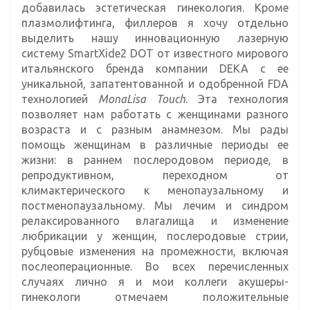
добавилась эстетическая гинекология. Кроме
плазмолифтинга, филлеров я хочу отдельно
выделить нашу инновационную лазерную
систему SmartXide2 DOT от известного мирового
итальянского бренда компании DEKA с ее
уникальной, запатентованной и одобренной FDA
технологией
MonaLisa Touch
. Эта технология
позволяет нам работать с женщинами разного
возраста и с разным анамнезом. Мы рады
помощь женщинам в различные периоды ее
жизни: в раннем послеродовом периоде, в
репродуктивном, переходном от
климактерического к менопаузальному и
постменопаузальному. Мы лечим и синдром
релаксированного влагалища и изменение
любрикации у женщин, послеродовые стрии,
рубцовые изменения на промежности, включая
послеоперационные. Во всех перечисленных
случаях лично я и мои коллеги акушеры-
гинекологи отмечаем положительные