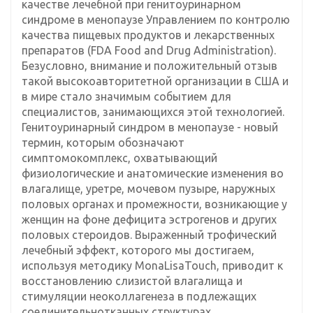
качестве лечебной при генитоуринарном
синдроме в менопаузе Управлением по контролю
качества пищевых продуктов и лекарственных
препаратов (FDA Food and Drug Administration).
Безусловно, внимание и положительный отзыв
такой высокоавторитетной организации в США и
в мире стало значимым событием для
специалистов, занимающихся этой технологией.
Генитоуринарный синдром в менопаузе - новый
термин, которым обозначают
симптомокомплекс, охватывающий
физиологические и анатомические изменения во
влагалище, уретре, мочевом пузыре, наружных
половых органах и промежности, возникающие у
женщин на фоне дефицита эстрогенов и других
половых стероидов. Выраженный трофический
лечебный эффект, которого мы достигаем,
используя методику MonaLisaTouch, приводит к
восстановлению слизистой влагалища и
стимуляции неоколлагенеза в подлежащих
соединительнотканных структурах.